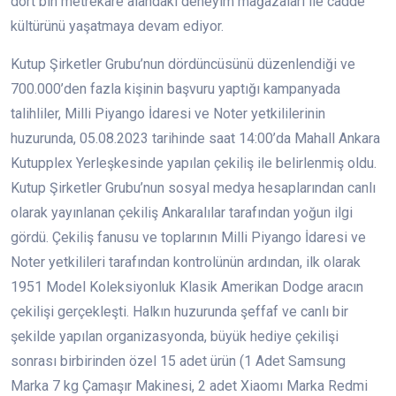
dört bin metrekare alandaki deneyim mağazaları ile cadde
kültürünü yaşatmaya devam ediyor.
Kutup Şirketler Grubu’nun dördüncüsünü düzenlendiği ve
700.000’den fazla kişinin başvuru yaptığı kampanyada
talihliler, Milli Piyango İdaresi ve Noter yetkililerinin
huzurunda, 05.08.2023 tarihinde saat 14:00’da Mahall Ankara
Kutupplex Yerleşkesinde yapılan çekiliş ile belirlenmiş oldu.
Kutup Şirketler Grubu’nun sosyal medya hesaplarından canlı
olarak yayınlanan çekiliş Ankaralılar tarafından yoğun ilgi
gördü. Çekiliş fanusu ve toplarının Milli Piyango İdaresi ve
Noter yetkilileri tarafından kontrolünün ardından, ilk olarak
1951 Model Koleksiyonluk Klasik Amerikan Dodge aracın
çekilişi gerçekleşti. Halkın huzurunda şeffaf ve canlı bir
şekilde yapılan organizasyonda, büyük hediye çekilişi
sonrası birbirinden özel 15 adet ürün (1 Adet Samsung
Marka 7 kg Çamaşır Makinesi, 2 adet Xiaomı Marka Redmi