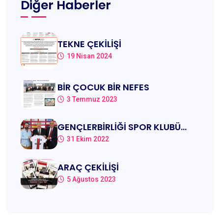
Diğer Haberler
TEKNE ÇEKİLİŞİ
19 Nisan 2024
BİR ÇOCUK BİR NEFES
3 Temmuz 2023
GENÇLERBİRLİĞİ SPOR KLUBÜ
SPONSORU KUTUP ŞİRKETLER
31 Ekim 2022
GRUBU
ARAÇ ÇEKİLİŞİ
5 Ağustos 2023