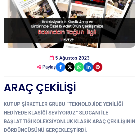
5 Ağustos 2023
Paylaş
ARAÇ ÇEKİLİŞİ
KUTUP ŞİRKETLER GRUBU “TEKNOLOJİDE YENİLİĞİ
HEDİYEDE KLASİĞİ SEVİYORUZ” SLOGANI İLE
BAŞLATTIĞI KOLEKSİYONLUK KLASİK ARAÇ ÇEKİLİŞİNİN
DÖRDÜNCÜSÜNÜ GERÇEKLEŞTİRDİ.