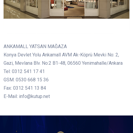
ANKAMALL YATSAN MAĞAZA
Konya Devlet Yolu Ankamall AVM Ak-Köprü Mevki No: 2,
Gazi, Mevlana Blv. No:2 B1-48, 06560 Yenimahalle/Ankara
Tel: 0312 541 17 41
GSM: 0530 668 15 36
Fax: 0312 541 13 84
E-Mail: info@kutup.net