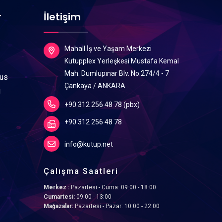
r
İletişim
Mahall İş ve Yaşam Merkezi
Kutupplex Yerleşkesi Mustafa Kemal
Mah. Dumlupınar Blv. No:274/4 - 7
lus
Çankaya / ANKARA
ı
+90 312 256 48 78 (pbx)
+90 312 256 48 78
info@kutup.net
Çalışma Saatleri
Merkez :
Pazartesi - Cuma: 09:00 - 18:00
Cumartesi:
09:00 - 13:00
Mağazalar:
Pazartesi - Pazar: 10:00 - 22:00