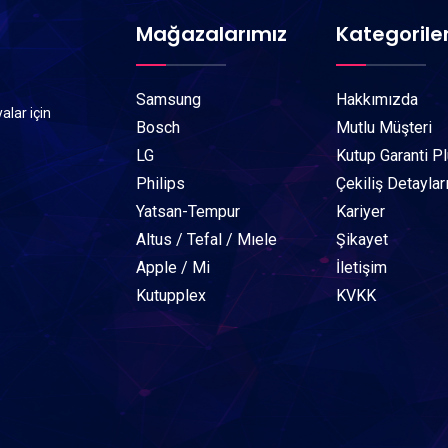
Mağazalarımız
Kategorile
Samsung
Hakkımızda
alar için
Bosch
Mutlu Müşteri
LG
Kutup Garanti P
Philips
Çekiliş Detaylar
Yatsan-Tempur
Kariyer
Altus / Tefal / Mıele
Şikayet
Apple / Mi
İletişim
Kutupplex
KVKK