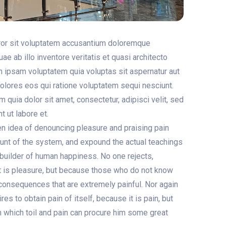
rror sit voluptatem accusantium doloremque
e ab illo inventore veritatis et quasi architecto
m ipsam voluptatem quia voluptas sit aspernatur aut
dolores eos qui ratione voluptatem sequi nesciunt.
quia dolor sit amet, consectetur, adipisci velit, sed
 ut labore et.
ken idea of denouncing pleasure and praising pain
ount of the system, and expound the actual teachings
r-builder of human happiness. No one rejects,
 it is pleasure, but because those who do not know
consequences that are extremely painful. Nor again
s to obtain pain of itself, because it is pain, but
 which toil and pain can procure him some great