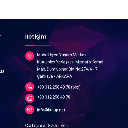
r
İletişim
Mahall İş ve Yaşam Merkezi
Kutupplex Yerleşkesi Mustafa Kemal
Mah. Dumlupınar Blv. No:274/4 - 7
lus
Çankaya / ANKARA
ı
+90 312 256 48 78 (pbx)
+90 312 256 48 78
info@kutup.net
Çalışma Saatleri