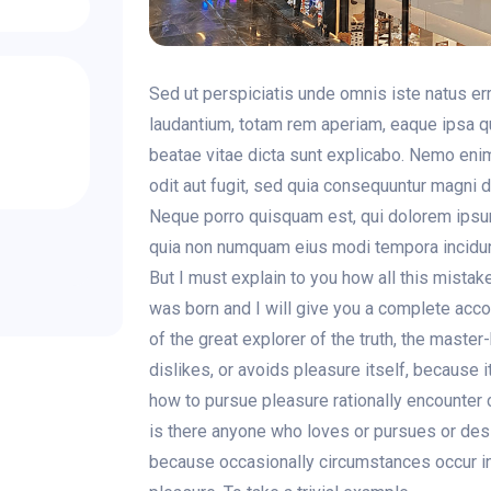
Sed ut perspiciatis unde omnis iste natus e
laudantium, totam rem aperiam, eaque ipsa qua
beatae vitae dicta sunt explicabo. Nemo eni
odit aut fugit, sed quia consequuntur magni 
Neque porro quisquam est, qui dolorem ipsum 
quia non numquam eius modi tempora incidunt
But I must explain to you how all this mista
was born and I will give you a complete acc
of the great explorer of the truth, the maste
dislikes, or avoids pleasure itself, because
how to pursue pleasure rationally encounter 
is there anyone who loves or pursues or desire
because occasionally circumstances occur in