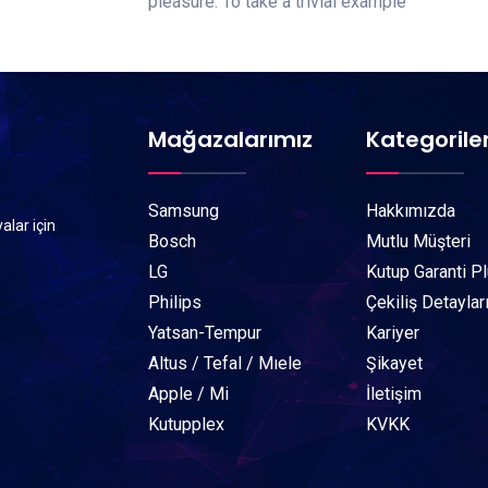
pleasure. To take a trivial example
Mağazalarımız
Kategorile
Samsung
Hakkımızda
alar için
Bosch
Mutlu Müşteri
LG
Kutup Garanti P
Philips
Çekiliş Detaylar
Yatsan-Tempur
Kariyer
Altus / Tefal / Mıele
Şikayet
Apple / Mi
İletişim
Kutupplex
KVKK