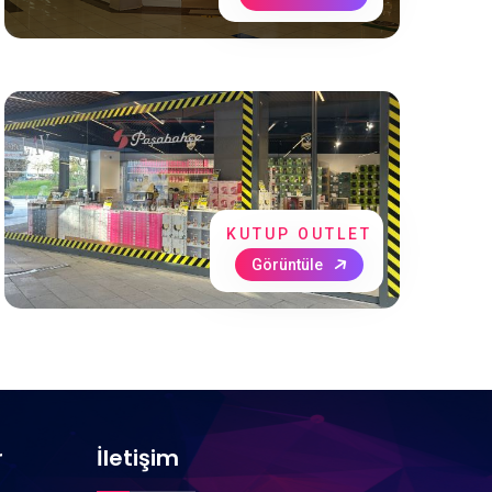
KUTUP OUTLET
Görüntüle
r
İletişim