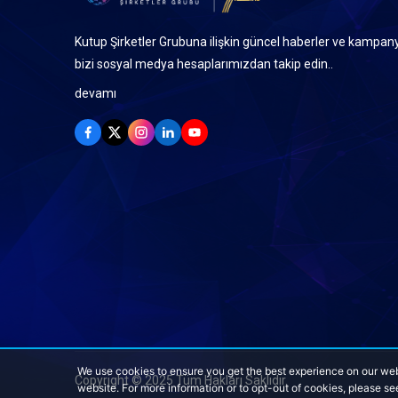
Kutup Şirketler Grubuna ilişkin güncel haberler ve kampany
bizi sosyal medya hesaplarımızdan takip edin..
devamı
We use cookies to ensure you get the best experience on our web
Copyright © 2025 Tüm Hakları Saklıdır.
website. For more information or to opt-out of cookies, please se