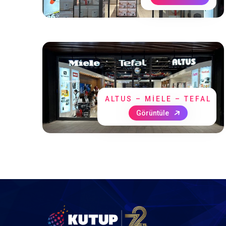
ALTUS – MIELE – TEFAL
Görüntüle