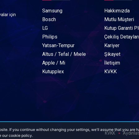
Samsung
Hakkımızda
alar için
Bosch
Mutlu Müşteri
LG
Kutup Garanti P
Philips
Çekiliş Detaylar
Yatsan-Tempur
Kariyer
Altus / Tefal / Mıele
Şikayet
Apple / Mi
İletişim
Kutupplex
KVKK
site. If you continue without changing your settings, we'll assume that you are 
KVKK
Aydınla
e our cookie policy.