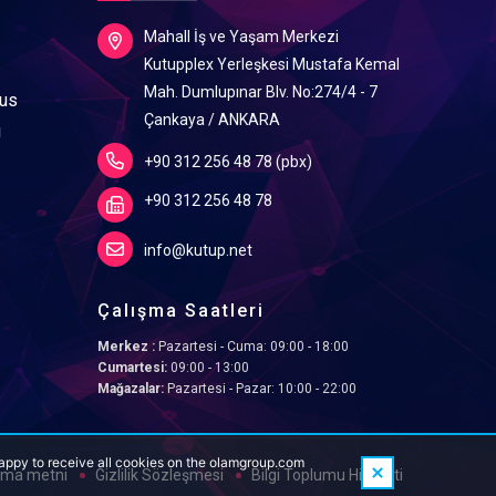
Mahall İş ve Yaşam Merkezi
Kutupplex Yerleşkesi Mustafa Kemal
Mah. Dumlupınar Blv. No:274/4 - 7
lus
Çankaya / ANKARA
ı
+90 312 256 48 78 (pbx)
+90 312 256 48 78
info@kutup.net
Çalışma Saatleri
Merkez :
Pazartesi - Cuma: 09:00 - 18:00
Cumartesi:
09:00 - 13:00
Mağazalar:
Pazartesi - Pazar: 10:00 - 22:00
happy to receive all cookies on the olamgroup.com
tma metni
Gizlilik Sözleşmesi
Bilgi Toplumu Hizmeti