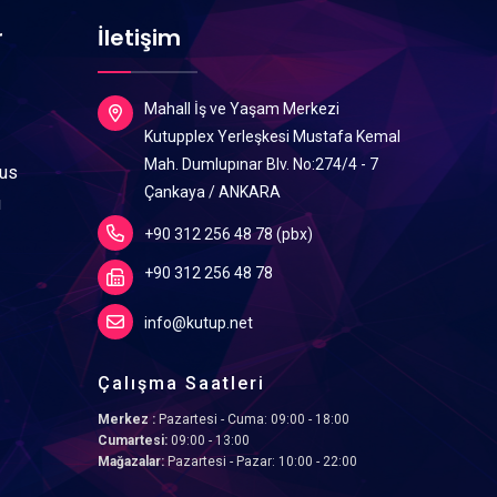
r
İletişim
Mahall İş ve Yaşam Merkezi
Kutupplex Yerleşkesi Mustafa Kemal
Mah. Dumlupınar Blv. No:274/4 - 7
lus
Çankaya / ANKARA
ı
+90 312 256 48 78 (pbx)
+90 312 256 48 78
info@kutup.net
Çalışma Saatleri
Merkez :
Pazartesi - Cuma: 09:00 - 18:00
Cumartesi:
09:00 - 13:00
Mağazalar:
Pazartesi - Pazar: 10:00 - 22:00