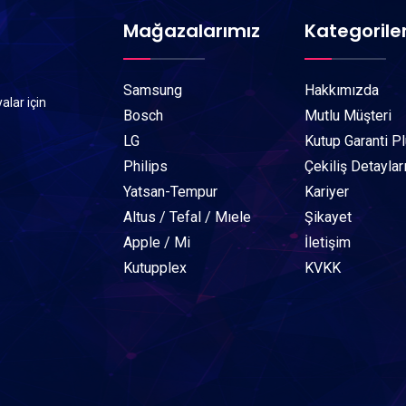
Mağazalarımız
Kategorile
Samsung
Hakkımızda
alar için
Bosch
Mutlu Müşteri
LG
Kutup Garanti P
Philips
Çekiliş Detaylar
Yatsan-Tempur
Kariyer
Altus / Tefal / Mıele
Şikayet
Apple / Mi
İletişim
Kutupplex
KVKK