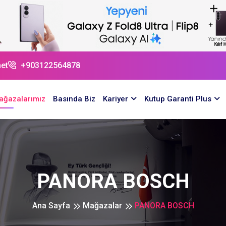
et
+903122564878
ağazalarımız
Basında Biz
Kariyer
Kutup Garanti Plus
PANORA BOSCH
Ana Sayfa
Mağazalar
PANORA BOSCH