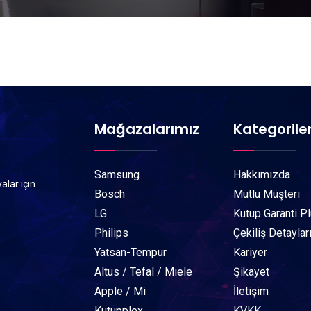
Mağazalarımız
Kategorile
Samsung
Hakkımızda
alar için
Bosch
Mutlu Müşteri
LG
Kutup Garanti P
Philips
Çekiliş Detaylar
Yatsan-Tempur
Kariyer
Altus / Tefal / Mıele
Şikayet
Apple / Mi
İletişim
Kutupplex
KVKK