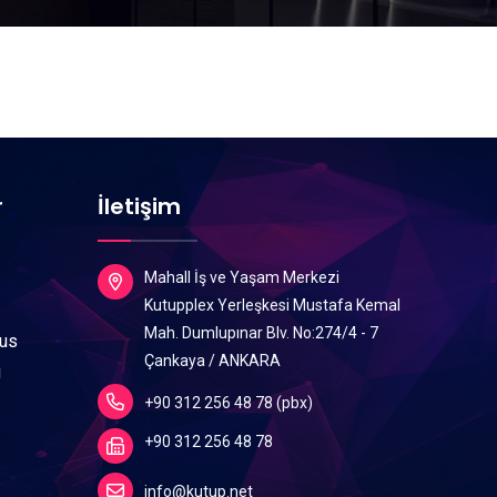
r
İletişim
Mahall İş ve Yaşam Merkezi
Kutupplex Yerleşkesi Mustafa Kemal
Mah. Dumlupınar Blv. No:274/4 - 7
lus
Çankaya / ANKARA
ı
+90 312 256 48 78 (pbx)
+90 312 256 48 78
info@kutup.net