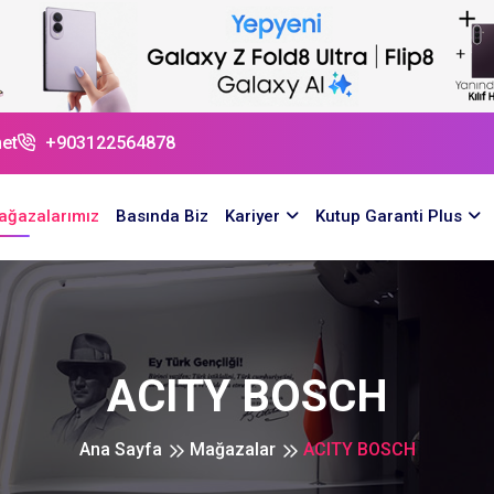
et
+903122564878
ağazalarımız
Basında Biz
Kariyer
Kutup Garanti Plus
ACITY BOSCH
Ana Sayfa
Mağazalar
ACITY BOSCH