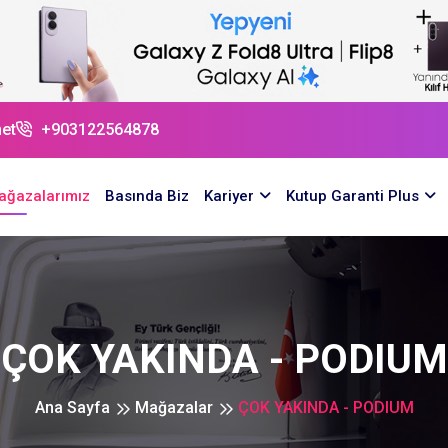
et
+903122564878
ağazalarımız
Basında Biz
Kariyer
Kutup Garanti Plus
ÇOK YAKINDA - PODIUM
Ana Sayfa
Mağazalar
ÇOK YAKINDA - PODIUM