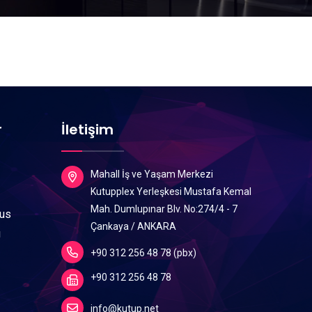
r
İletişim
Mahall İş ve Yaşam Merkezi
Kutupplex Yerleşkesi Mustafa Kemal
Mah. Dumlupınar Blv. No:274/4 - 7
lus
Çankaya / ANKARA
ı
+90 312 256 48 78 (pbx)
+90 312 256 48 78
info@kutup.net