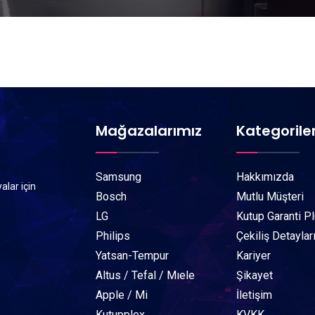
Mağazalarımız
Kategorile
Samsung
Hakkımızda
alar için
Bosch
Mutlu Müşteri
LG
Kutup Garanti P
Philips
Çekiliş Detaylar
Yatsan-Tempur
Kariyer
Altus / Tefal / Mıele
Şikayet
Apple / Mi
İletişim
Kutupplex
KVKK