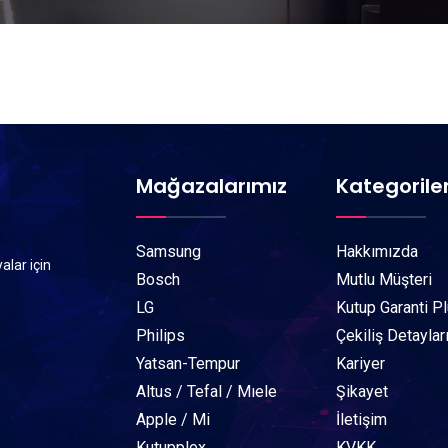
Mağazalarımız
Kategorile
Samsung
Hakkımızda
alar için
Bosch
Mutlu Müşteri
LG
Kutup Garanti P
Philips
Çekiliş Detaylar
Yatsan-Tempur
Kariyer
Altus / Tefal / Mıele
Şikayet
Apple / Mi
İletişim
Kutupplex
KVKK