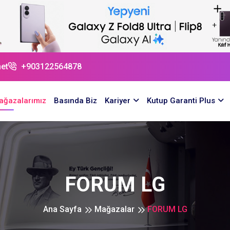
et
+903122564878
ağazalarımız
Basında Biz
Kariyer
Kutup Garanti Plus
FORUM LG
Ana Sayfa
Mağazalar
FORUM LG