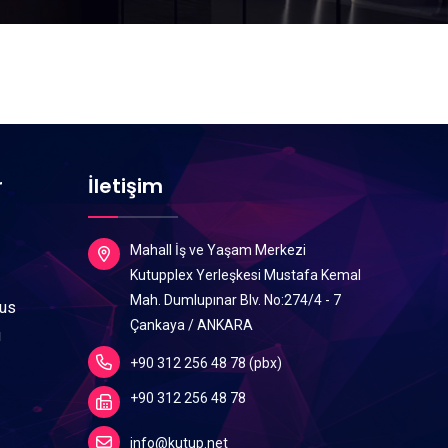
r
İletişim
Mahall İş ve Yaşam Merkezi
Kutupplex Yerleşkesi Mustafa Kemal
Mah. Dumlupınar Blv. No:274/4 - 7
lus
Çankaya / ANKARA
ı
+90 312 256 48 78 (pbx)
+90 312 256 48 78
info@kutup.net