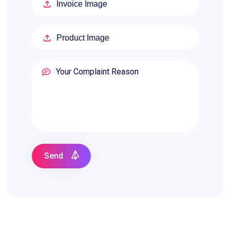
Invoice Image
Product Image
Send