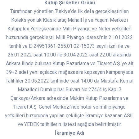
Kutup Şirketler Grubu
Tarafından yönetilen Türkiye’de ilk defa gerçekleştirilen
Koleksiyonluk Klasik araç Mahall İş ve Yaşam Merkezi
Kutupplex Yerleşkesinde Milli Piyango ve Noter yetkilileri
huzurunda gerçekleşti. Milli Piyango İdaresi’nin 21.01.2022
tarihli ve E-24951361-255.01.02-15073 sayılı izni ile ve
25.01.2022 saat 10.00 ile 30.04.2022 saat 22.00 arasında
Ankara ilinde bulunan Kutup Pazarlama ve Ticaret A.Ş.’ye ait
39+2 adet yeni açılacak mağazasını kapsayan kampanyada
Talihliler 20.05.2022 tarihinde saat 14:00 da Mustafa Kemal
Mahallesi Dumlupınar Bulvarı No:274/4 İç Kapı:7
Çankaya/Ankara adresinde Mukim Kutup Pazarlama ve
Ticaret A.Ş. Genel Merkezi’nde noter ve millipiyango
yetkilileri huzurunda yapılan çekilişte ikramiye kazanan ASİL
ve YEDEK talihlilerin listesi aşağıda belirtilmiştir.
İkramiye Adı