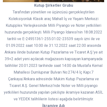
Kutup Şirketler Grubu
Tarafından yönetilen ve üçüncüsü gerçekleştirilen
Koleksiyonluk Klasik araç Mahall İş ve Yaşam Merkezi
Kutupplex Yerleşkesinde Milli Piyango ve Noter yetkilileri
huzurunda gerçekleşti. Milli Piyango İdaresi’nin 18.08.2022
tarihli ve E-24951361-255.01.02-23539 sayılı izni ile ve
01.09.2022 saat 10.00 ile 31.12.2022 saat 22.00 arasında
Ankara ilinde bulunan Kutup Pazarlama ve Ticaret A.Ş.’ye ait
39+2 adet yeni açılacak mağazasını kapsayan kampanyada
talihliler 20.01.2023 tarihinde saat 14:00 da Mustafa Kemal
Mahallesi Dumlupınar Bulvarı No:274/4 İç Kapı:7
Çankaya/Ankara adresinde Mukim Kutup Pazarlama ve
Ticaret A.Ş. Genel Merkezi’nde Noter ve Milli piyango
yetkilileri huzurunda yapılan çekilişte ikramiye kazanan ASİL
ve YEDEK talihlilerin listesi aşağıda belirtilmiştir.
İkramiye Adı