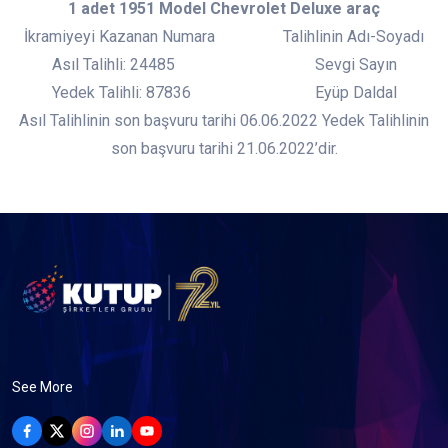
1 adet 1951 Model Chevrolet Deluxe araç
İkramiyeyi Kazanan Numara Talihlinin Adı-Soyadı
Asıl Talihli: 24485 Sevgi Sayın
Yedek Talihli: 87836 Eyüp Daldal
Asıl Talihlinin son başvuru tarihi 06.06.2022 Yedek Talihlinin
son başvuru tarihi 21.06.2022’dir.
See More