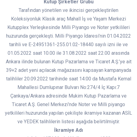
Kutup Şirketler Grubu
Tarafından yönetilen ve ikincisi gerçekleştirilen
Koleksiyonluk Klasik araç Mahall İş ve Yaşam Merkezi
Kutupplex Yerleşkesinde Milli Piyango ve Noter yetkilileri
huzurunda gerçekleşti. Milli Piyango İdaresi’nin 01.04.2022
tarihli ve E-24951361-255.01.02-18440 sayılı izni ile ve
01.05.2022 saat 10.00 ile 31.08.2022 saat 22.00 arasında
Ankara ilinde bulunan Kutup Pazarlama ve Ticaret A.Ş.’ye ait
39+2 adet yeni açılacak mağazasını kapsayan kampanyada
talihliler 20.09.2022 tarihinde saat 14:00 da Mustafa Kemal
Mahallesi Dumlupınar Bulvarı No:274/4 İç Kapı:7
Çankaya/Ankara adresinde Mukim Kutup Pazarlama ve
Ticaret A.Ş. Genel Merkezi’nde Noter ve Milli piyango
yetkilileri huzurunda yapılan çekilişte ikramiye kazanan ASİL
ve YEDEK talihlilerin listesi aşağıda belirtilmiştir.
İkramiye Adı