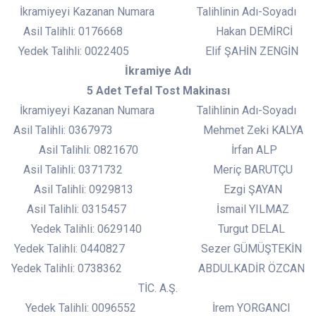
İkramiyeyi Kazanan Numara Talihlinin Adı-Soyadı
Asil Talihli: 0176668 Hakan DEMİRCİ
Yedek Talihli: 0022405 Elif ŞAHİN ZENGİN
İkramiye Adı
5 Adet Tefal Tost Makinası
İkramiyeyi Kazanan Numara Talihlinin Adı-Soyadı
Asil Talihli: 0367973 Mehmet Zeki KALYA
Asil Talihli: 0821670 İrfan ALP
Asil Talihli: 0371732 Meriç BARUTÇU
Asil Talihli: 0929813 Ezgi ŞAYAN
Asil Talihli: 0315457 İsmail YILMAZ
Yedek Talihli: 0629140 Turgut DELAL
Yedek Talihli: 0440827 Sezer GÜMÜŞTEKİN
Yedek Talihli: 0738362 ABDULKADİR ÖZCAN
TİC. A.Ş.
Yedek Talihli: 0096552 İrem YORGANCI