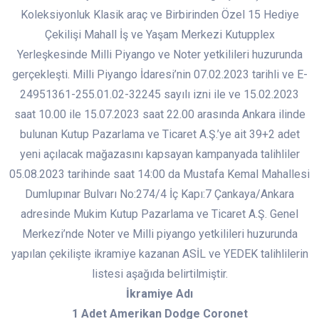
Koleksiyonluk Klasik araç ve Birbirinden Özel 15 Hediye
Çekilişi Mahall İş ve Yaşam Merkezi Kutupplex
Yerleşkesinde Milli Piyango ve Noter yetkilileri huzurunda
gerçekleşti. Milli Piyango İdaresi’nin 07.02.2023 tarihli ve E-
24951361-255.01.02-32245 sayılı izni ile ve 15.02.2023
saat 10.00 ile 15.07.2023 saat 22.00 arasında Ankara ilinde
bulunan Kutup Pazarlama ve Ticaret A.Ş.’ye ait 39+2 adet
yeni açılacak mağazasını kapsayan kampanyada talihliler
05.08.2023 tarihinde saat 14:00 da Mustafa Kemal Mahallesi
Dumlupınar Bulvarı No:274/4 İç Kapı:7 Çankaya/Ankara
adresinde Mukim Kutup Pazarlama ve Ticaret A.Ş. Genel
Merkezi’nde Noter ve Milli piyango yetkilileri huzurunda
yapılan çekilişte ikramiye kazanan ASİL ve YEDEK talihlilerin
listesi aşağıda belirtilmiştir.
İkramiye Adı
1 Adet Amerikan Dodge Coronet