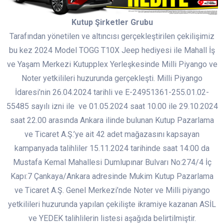
Kutup Şirketler Grubu
Tarafından yönetilen ve altıncısı gerçekleştirilen çekilişimiz
bu kez 2024 Model TOGG T10X Jeep hediyesi ile Mahall İş
ve Yaşam Merkezi Kutupplex Yerleşkesinde Milli Piyango ve
Noter yetkilileri huzurunda gerçekleşti. Milli Piyango
İdaresi’nin 26.04.2024 tarihli ve E-24951361-255.01.02-
55485 sayılı izni ile ve 01.05.2024 saat 10.00 ile 29.10.2024
saat 22.00 arasında Ankara ilinde bulunan Kutup Pazarlama
ve Ticaret A.Ş.’ye ait 42 adet mağazasını kapsayan
kampanyada talihliler 15.11.2024 tarihinde saat 14:00 da
Mustafa Kemal Mahallesi Dumlupınar Bulvarı No:274/4 İç
Kapı:7 Çankaya/Ankara adresinde Mukim Kutup Pazarlama
ve Ticaret A.Ş. Genel Merkezi’nde Noter ve Milli piyango
yetkilileri huzurunda yapılan çekilişte ikramiye kazanan ASİL
ve YEDEK talihlilerin listesi aşağıda belirtilmiştir.