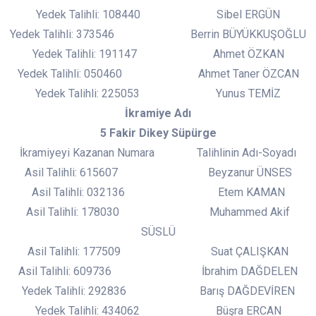
Yedek Talihli: 108440 Sibel ERGÜN
Yedek Talihli: 373546 Berrin BÜYÜKKUŞOĞLU
Yedek Talihli: 191147 Ahmet ÖZKAN
Yedek Talihli: 050460 Ahmet Taner ÖZCAN
Yedek Talihli: 225053 Yunus TEMİZ
İkramiye Adı
5 Fakir Dikey Süpürge
İkramiyeyi Kazanan Numara Talihlinin Adı-Soyadı
Asil Talihli: 615607 Beyzanur ÜNSES
Asil Talihli: 032136 Etem KAMAN
Asil Talihli: 178030 Muhammed Akif
SÜSLÜ
Asil Talihli: 177509 Suat ÇALIŞKAN
Asil Talihli: 609736 İbrahim DAĞDELEN
Yedek Talihli: 292836 Barış DAĞDEVİREN
Yedek Talihli: 434062 Büşra ERCAN