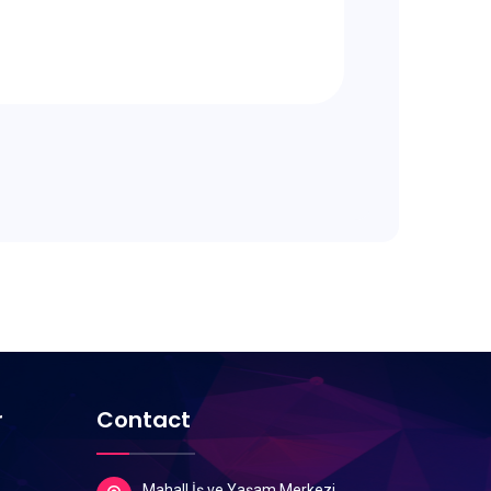
r
Contact
Mahall İş ve Yaşam Merkezi