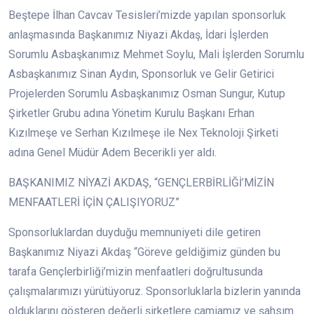
Beştepe İlhan Cavcav Tesisleri’mizde yapılan sponsorluk
anlaşmasında Başkanımız Niyazi Akdaş, İdari İşlerden
Sorumlu Asbaşkanımız Mehmet Soylu, Mali İşlerden Sorumlu
Asbaşkanımız Sinan Aydın, Sponsorluk ve Gelir Getirici
Projelerden Sorumlu Asbaşkanımız Osman Sungur, Kutup
Şirketler Grubu adına Yönetim Kurulu Başkanı Erhan
Kızılmeşe ve Serhan Kızılmeşe ile Nex Teknoloji Şirketi
adına Genel Müdür Adem Becerikli yer aldı.
BAŞKANIMIZ NİYAZİ AKDAŞ, “GENÇLERBİRLİĞİ’MİZİN
MENFAATLERİ İÇİN ÇALIŞIYORUZ”
Sponsorluklardan duyduğu memnuniyeti dile getiren
Başkanımız Niyazi Akdaş “Göreve geldiğimiz günden bu
tarafa Gençlerbirliği’mizin menfaatleri doğrultusunda
çalışmalarımızı yürütüyoruz. Sponsorluklarla bizlerin yanında
olduklarını gösteren değerli şirketlere camiamız ve şahsım