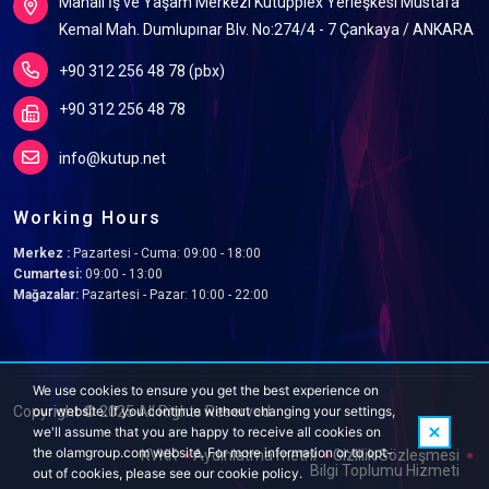
Mahall İş ve Yaşam Merkezi Kutupplex Yerleşkesi Mustafa
Kemal Mah. Dumlupınar Blv. No:274/4 - 7 Çankaya / ANKARA
+90 312 256 48 78 (pbx)
+90 312 256 48 78
info@kutup.net
Working Hours
Merkez :
Pazartesi - Cuma: 09:00 - 18:00
Cumartesi:
09:00 - 13:00
Mağazalar:
Pazartesi - Pazar: 10:00 - 22:00
We use cookies to ensure you get the best experience on
Copyright © 2025 All Rights Reserved.
our website. If you continue without changing your settings,
we'll assume that you are happy to receive all cookies on
the olamgroup.com website. For more information or to opt-
KVKK
Aydınlatma metni
Gizlilik Sözleşmesi
Bilgi Toplumu Hizmeti
out of cookies, please see our cookie policy.