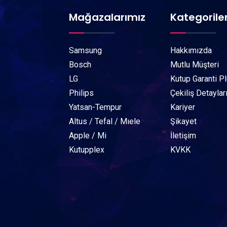
Mağazalarımız
Kategorile
Samsung
Hakkımızda
Bosch
Mutlu Müşteri
LG
Kutup Garanti P
Philips
Çekiliş Detaylar
Yatsan-Tempur
Kariyer
Altus / Tefal / Mıele
Şikayet
Apple / Mi
İletişim
Kutupplex
KVKK