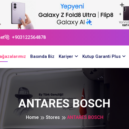
et
+903122564878
ağazalarımız
Basında Biz
Kariyer
Kutup Garanti Plus
ANTARES BOSCH
Home
Stores
ANTARES BOSCH