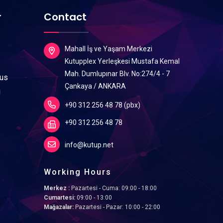
r
Contact
Mahall İş ve Yaşam Merkezi
Kutupplex Yerleşkesi Mustafa Kemal
Mah. Dumlupınar Blv. No:274/4 - 7
lus
Çankaya / ANKARA
ı
+90 312 256 48 78 (pbx)
+90 312 256 48 78
info@kutup.net
Working Hours
Merkez :
Pazartesi - Cuma: 09:00 - 18:00
Cumartesi:
09:00 - 13:00
Mağazalar:
Pazartesi - Pazar: 10:00 - 22:00