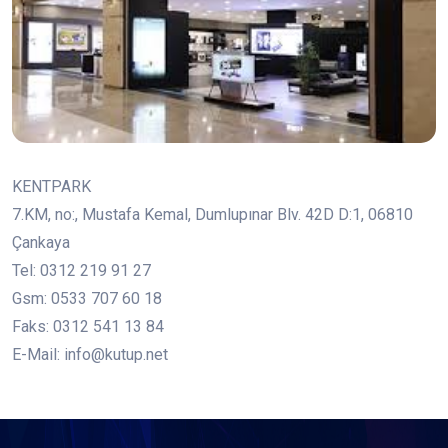
KENTPARK
7.KM, no:, Mustafa Kemal, Dumlupınar Blv. 42D D:1, 06810
Çankaya
Tel: 0312 219 91 27
Gsm: 0533 707 60 18
Faks: 0312 541 13 84
E-Mail: info@kutup.net