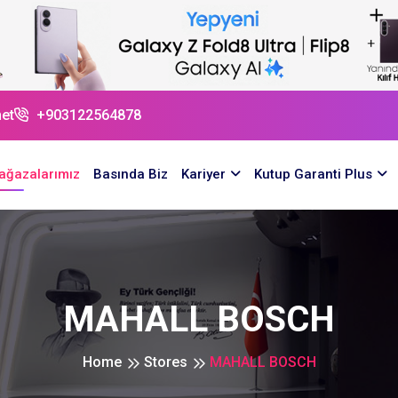
et
+903122564878
ağazalarımız
Basında Biz
Kariyer
Kutup Garanti Plus
MAHALL BOSCH
Home
Stores
MAHALL BOSCH