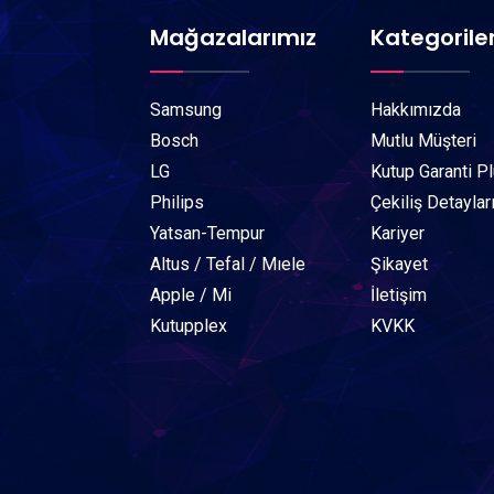
Mağazalarımız
Kategorile
Samsung
Hakkımızda
Bosch
Mutlu Müşteri
LG
Kutup Garanti P
Philips
Çekiliş Detaylar
Yatsan-Tempur
Kariyer
Altus / Tefal / Mıele
Şikayet
Apple / Mi
İletişim
Kutupplex
KVKK