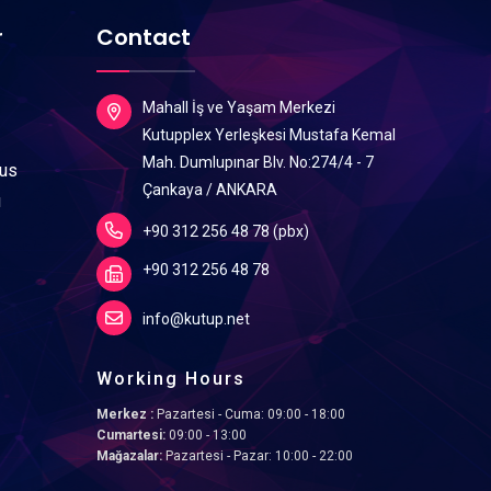
r
Contact
Mahall İş ve Yaşam Merkezi
Kutupplex Yerleşkesi Mustafa Kemal
Mah. Dumlupınar Blv. No:274/4 - 7
lus
Çankaya / ANKARA
ı
+90 312 256 48 78 (pbx)
+90 312 256 48 78
info@kutup.net
Working Hours
Merkez :
Pazartesi - Cuma: 09:00 - 18:00
Cumartesi:
09:00 - 13:00
Mağazalar:
Pazartesi - Pazar: 10:00 - 22:00