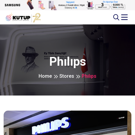
Phılıps
Home
Stores
Phılıps