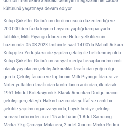
dört bin metrekare alandaki deneyim mağazaları ile cadde
kültürünü yaşatmaya devam ediyor.
Kutup Şirketler Grubu’nun dördüncüsünü düzenlendiği ve
700.000’den fazla kişinin başvuru yaptığı kampanyada
talihliler, Milli Piyango İdaresi ve Noter yetkililerinin
huzurunda, 05.08.2023 tarihinde saat 14:00’da Mahall Ankara
Kutupplex Yerleşkesinde yapılan çekiliş ile belirlenmiş oldu.
Kutup Şirketler Grubu’nun sosyal medya hesaplarından canlı
olarak yayınlanan çekiliş Ankaralılar tarafından yoğun ilgi
gördü. Çekiliş fanusu ve toplarının Milli Piyango İdaresi ve
Noter yetkilileri tarafından kontrolünün ardından, ilk olarak
1951 Model Koleksiyonluk Klasik Amerikan Dodge aracın
çekilişi gerçekleşti. Halkın huzurunda şeffaf ve canlı bir
şekilde yapılan organizasyonda, büyük hediye çekilişi
sonrası birbirinden özel 15 adet ürün (1 Adet Samsung
Marka 7 kg Çamaşır Makinesi, 2 adet Xiaomı Marka Redmi