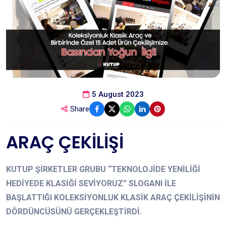
5 August 2023
Share
ARAÇ ÇEKİLİŞİ
KUTUP ŞİRKETLER GRUBU “TEKNOLOJİDE YENİLİĞİ
HEDİYEDE KLASİĞİ SEVİYORUZ” SLOGANI İLE
BAŞLATTIĞI KOLEKSİYONLUK KLASİK ARAÇ ÇEKİLİŞİNİN
DÖRDÜNCÜSÜNÜ GERÇEKLEŞTİRDİ.