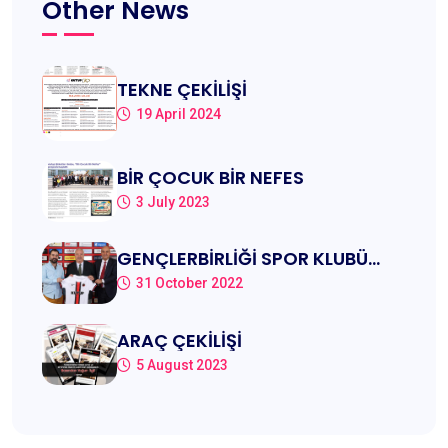
Other News
TEKNE ÇEKİLİŞİ
19 April 2024
BİR ÇOCUK BİR NEFES
3 July 2023
GENÇLERBİRLİĞİ SPOR KLUBÜ
SPONSORU KUTUP ŞİRKETLER
31 October 2022
GRUBU
ARAÇ ÇEKİLİŞİ
5 August 2023