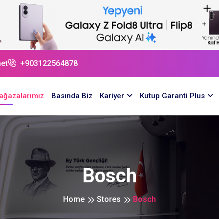
et
+903122564878
ağazalarımız
Basında Biz
Kariyer
Kutup Garanti Plus
Bosch
Home
Stores
Bosch