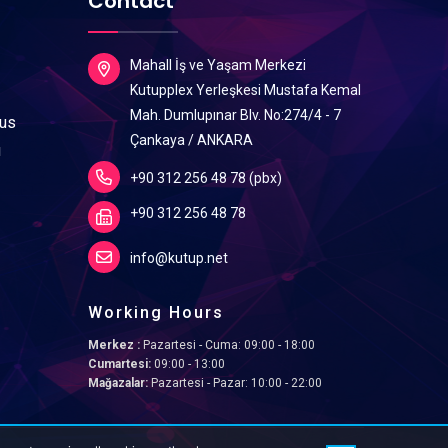
r
Contact
Mahall İş ve Yaşam Merkezi
Kutupplex Yerleşkesi Mustafa Kemal
Mah. Dumlupınar Blv. No:274/4 - 7
lus
Çankaya / ANKARA
ı
+90 312 256 48 78 (pbx)
+90 312 256 48 78
info@kutup.net
Working Hours
Merkez :
Pazartesi - Cuma: 09:00 - 18:00
Cumartesi:
09:00 - 13:00
Mağazalar:
Pazartesi - Pazar: 10:00 - 22:00