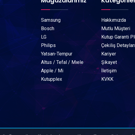
Mağazalarımız
Kategorile
Samsung
Hakkımızda
Bosch
Mutlu Müşteri
LG
Kutup Garanti P
Philips
Çekiliş Detaylar
Yatsan-Tempur
Kariyer
Altus / Tefal / Mıele
Şikayet
Apple / Mi
İletişim
Kutupplex
KVKK